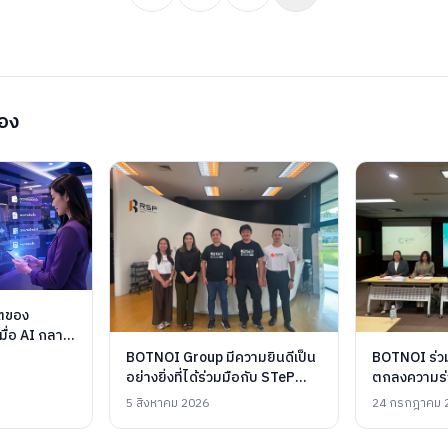
้อง
ตของ
มื่อ AI กลาย
ูกค้า และ
BOTNOI Group มีความยินดีเป็น
BOTNOI ร่ว
ผลตอบแทนได้
อย่างยิ่งที่ได้ร่วมมือกับ STeP
ตกลงความร่ว
อุทยานวิทยาศาสตร์
มหาวิทยาลัย
5 สิงหาคม 2026
24 กรกฎาคม 
มหาวิทยาลัยเชียงใหม่ เพื่อร่วมกัน
พระจอมเกล้า
สร้างระบบนิเวศที่เอื้อต่อการ
วิทยาการคอม