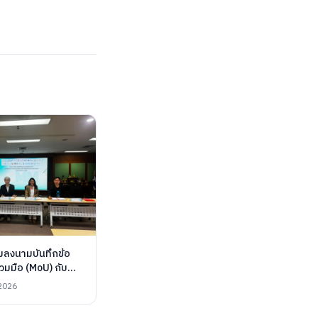
มลงนามบันทึกข้อ
มมือ (MoU) กับ
เทคโนโลยี
2026
ธนบุรี สาขา
พิวเตอร์ประยุกต์