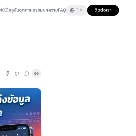
NOI
โซลูชัน
อุตสาหกรรม
บทความ
FAQ
🇹🇭
ติดต่อเรา