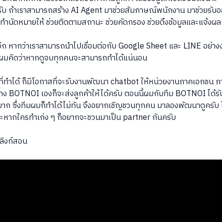
ยครับ ถ้าเราสามารถสร้าง AI Agent มาช่วยสัมภาษณ์พนักงาน มาช่วยรับ
ขาทำนัดหมายให้ ช่วยติดตามสถานะ ช่วยคัดกรอง ช่วยดึงข้อมูลและแจ้ง
อีก หากว่าเราสามารถนำไปเชื่อมต่อกับ Google Sheet และ LINE อย่างง
่ง ผมคิดว่าหากดูจบทุกคนจะสามารถทำได้แน่นอน
ครที่ทำได้ ก็มีโอกาสที่จะรับงานพัฒนา chatbot ให้หน่วยงานภาคเอกชน
าง BOTNOI เองก็จะส่งลูกค้าให้ได้ครับ ตอนนี้ผมกับทีม BOTNOI ได้รั
ก ซึ่งทีมผมก็ทำได้ไม่ทัน จึงอยากเชิญชวนทุกคน มาลองพัฒนาดูครับ 
ะหากใครทำเก่ง ๆ ก็อยากจะชวนมาเป็น partner กันครับ
 ลิงก์สอน