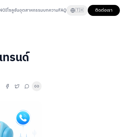
NOI
โซลูชัน
อุตสาหกรรม
บทความ
FAQ
🇹🇭
ติดต่อเรา
เทรนด์