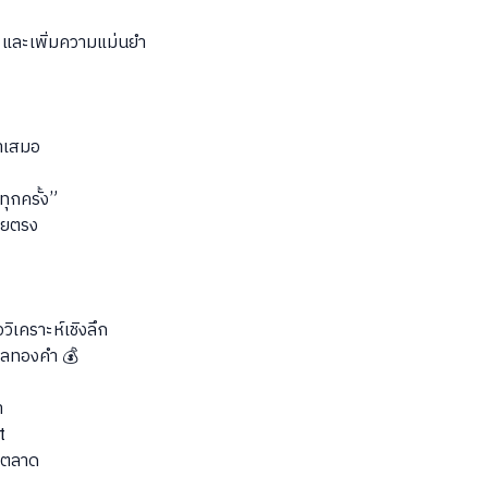
และเพิ่มความแม่นยำ
่ำเสมอ
ทุกครั้ง”
ดยตรง
อวิเคราะห์เชิงลึก
ูลทองคำ 💰
า
t
ารตลาด