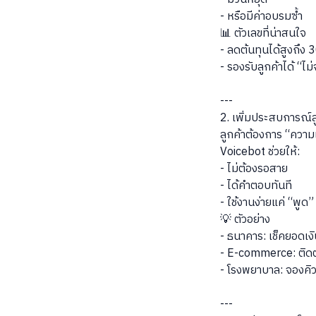
- หรือมีค่าอบรมซ้ำ
📊 ตัวเลขที่น่าสนใจ
- ลดต้นทุนได้สูงถึ
- รองรับลูกค้าได้ “ไ
---
2. เพิ่มประสบการณ์
ลูกค้าต้องการ “ควา
Voicebot ช่วยให้:
- ไม่ต้องรอสาย
- ได้คำตอบทันที
- ใช้งานง่ายแค่ “พูด”
💡 ตัวอย่าง
- ธนาคาร: เช็คยอดเง
- E-commerce: ติด
- โรงพยาบาล: จองคิ
---